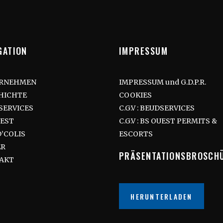
GATION
IMPRESSUM
RNEHMEN
IMPRESSUM und G.D.P.R.
HICHTE
COOKIES
SERVICES
C.G.V : BEUDSERVICES
UEST
C.G.V : BS OUEST PERMITS &
’COLIS
ESCORTS
ER
PRÄSENTATIONSBROSCH
AKT
HERUNTERLADEN