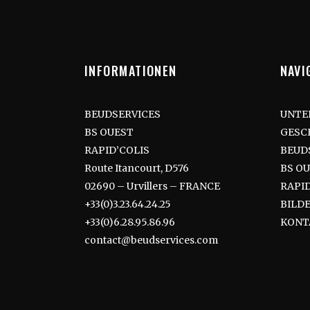
INFORMATIONEN
NAVI
BEUDSERVICES
UNTE
BS OUEST
GESC
RAPID’COLIS
BEUD
Route Itancourt, D576
BS O
02690 – Urvillers – FRANCE
RAPID
+33(0)3.23.64.24.25
BILD
+33(0)6.28.95.86.96
KONT
contact@beudservices.com