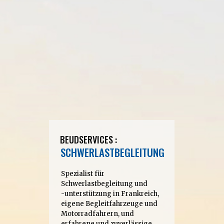
B
E
U
D
S
E
R
V
I
C
E
S
:
S
C
H
W
E
R
L
A
S
T
B
E
G
L
E
I
T
U
N
G
S
p
e
z
i
a
l
i
s
t
f
ü
r
S
c
h
w
e
r
l
a
s
t
b
e
g
l
e
i
t
u
n
g
u
n
d
-
u
n
t
e
r
s
t
ü
t
z
u
n
g
i
n
F
r
a
n
k
r
e
i
c
h
,
e
i
g
e
n
e
B
e
g
l
e
i
t
f
a
h
r
z
e
u
g
e
u
n
d
M
o
t
o
r
r
a
d
f
a
h
r
e
r
n
,
u
n
d
e
r
f
a
h
r
e
n
e
u
n
d
z
u
v
e
r
l
ä
s
s
i
g
e