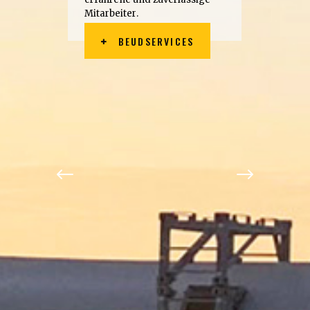
M
i
t
a
r
b
e
i
t
e
r
.
BEUDSERVICES