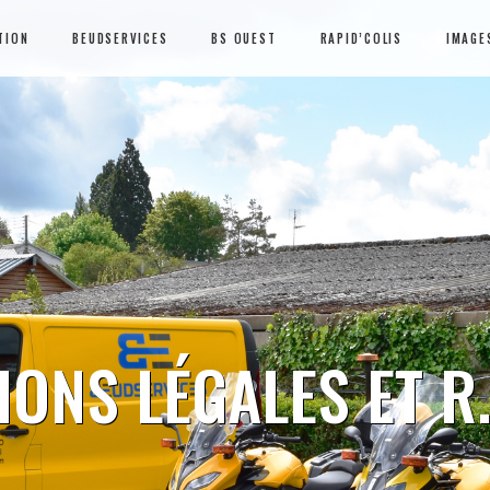
TION
BEUDSERVICES
BS OUEST
RAPID’COLIS
IMAGE
ONS LÉGALES ET R.