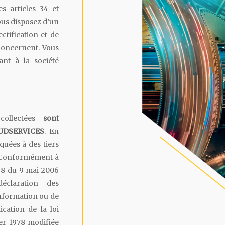
s articles 34 et
vous disposez d’un
ctification et de
concernent. Vous
ant à la société
 collectées
sont
EUDSERVICES
. En
uées à des tiers
. Conformément à
138 du 9 mai 2006
éclaration des
information ou de
cation de la loi
ier 1978 modifiée