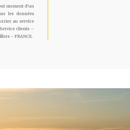
 tout moment d’un
 sur les données
urrier au service
rvice clients –
illers – FRANCE.