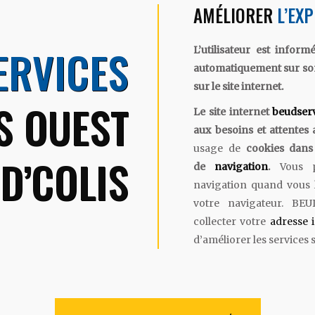
AMÉLIORER
L’EX
ERVICES
L’utilisateur est infor
automatiquement sur s
sur le site internet.
S OUEST
Le site internet
beudser
aux besoins et attentes 
usage de
cookies dans
D’COLIS
de
navigation
.
Vous p
navigation quand vous l
votre navigateur. BE
collecter votre
adresse 
d’améliorer les services s