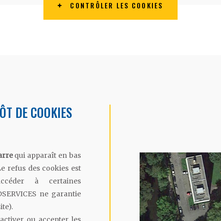
CONTRÔLER LES COOKIES
ÔT DE COOKIES
arre
qui apparaît en bas
Le refus des cookies est
ccéder à certaines
UDSERVICES ne garantie
ite).
ctiver ou accepter les